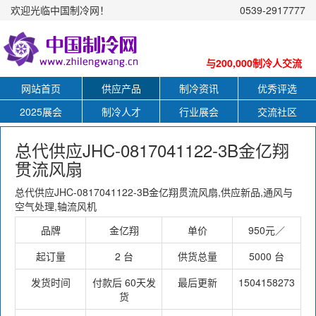
欢迎光临中国制冷网！
0539-2917777
与200,000制冷人交流
网站首页
供应产品
制冷资讯
优秀评选
2025展会
制冷人才
行业展会
交流社区
总代供应JHC-0817041122-3B金亿翔
贯流风扇
总代供应JHC-0817041122-3B金亿翔贯流风扇,供应新品,通风与
空气处理,轴流风机
品牌
金亿翔
单价
950元／
起订量
2 台
供货总量
5000 台
发货时间
付款后 60天发
最后更新
1504158273
货