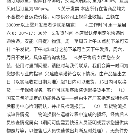
制订购数量，但库存不够时，交流风扇起订量为300pcs，直流
风扇起订量为500pcs。     3.关于发票 本店所有在售商品均为
不含税不含运费价格，可提供公司正规商业收据。金额在
3000元以上需开发票者请联系店家！     4.工作时间 周一至周
六 8：30～17：30分    5.发货时间 本店默认使用速尔快递圆
通快递，安能（自提）物流。周一至周五上午10点前下单可安
排上午发货，下午3点30分之前下单可当天下午发货，周六，
周日不发货，具体请咨询客服。    6.关于售后 如果您在安
装，使用时遇到问题，请随时与我们联系，我们会第一时间为
您提供专业的指导. 兴建隆承诺符合以下情况，由产品售出之
日（以实际收货日期为准）起7日内可以退货，15日内可以换
货，一年保修服务。客户可联系客服咨询退换货事宜： （1）
国家三包所规定的功能性故障——经由生产厂家指定或特约售
后服务中心检测确认，并出具检测报告。   （2） 到货物流损
或缺件情况——物流损指在运输过程中造成的损坏，经售后人
员核查情况属实（期间可能需要快递人员证明或要求您提供实
物照片等，以便售后人员快速做出判断及时处理），无条件办