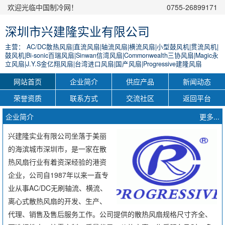
欢迎光临中国制冷网！
0755-26899171
深圳市兴建隆实业有限公司
主营： AC/DC散热风扇|直流风扇|轴流风扇|横流风扇|小型鼓风机|贯流风机|
鼓风机|Bi-sonic百瑞风扇|Sinwan信湾风扇|Commonwealth三协风扇|Magic永
立风扇|J.Y.S金亿翔风扇|台湾进口风扇|国产风扇|Progressive建隆风扇
网站首页
企业简介
供应产品
新闻动态
荣誉资质
联系方式
交流社区
返回平台
企业简介
更多...
兴建隆实业有限公司坐落于美丽
的海滨城市深圳市，是一家在散
热风扇行业有着资深经验的港资
企业，公司自1987年以来一直专
业从事AC/DC无刷轴流、横流、
离心式散热风扇的开发、生产、
代理、销售及售后服务工作。公司提供的散热风扇规格尺寸齐全、