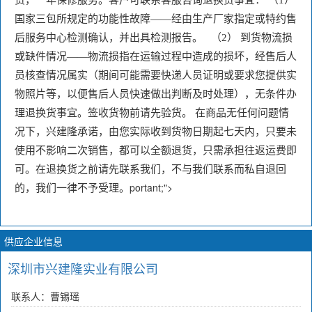
货，一年保修服务。客户可联系客服咨询退换货事宜： （1）
国家三包所规定的功能性故障——经由生产厂家指定或特约售
后服务中心检测确认，并出具检测报告。   （2） 到货物流损
或缺件情况——物流损指在运输过程中造成的损坏，经售后人
员核查情况属实（期间可能需要快递人员证明或要求您提供实
物照片等，以便售后人员快速做出判断及时处理），无条件办
理退换货事宜。签收货物前请先验货。 在商品无任何问题情
况下，兴建隆承诺，由您实际收到货物日期起七天内，只要未
使用不影响二次销售，都可以全额退货，只需承担往返运费即
可。在退换货之前请先联系我们，不与我们联系而私自退回
portant;">
的，我们一律不予受理。
供应企业信息
深圳市兴建隆实业有限公司
联系人：曹锡瑶