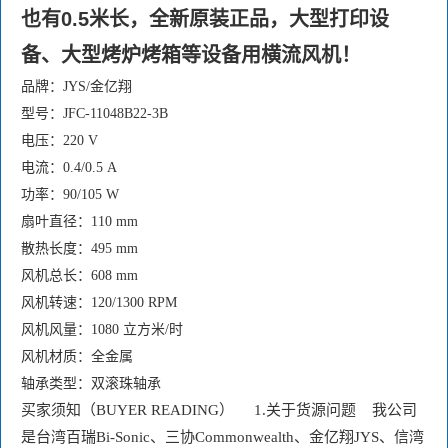
也有0.5米长，全新原装正品，大型打印设
备、大型烤炉烤箱等设备用横流风机！
品牌：JYS/金亿翔
型号：JFC-11048B22-3B
电压：220 V
电流：0.4/0.5 A
功率：90/105 W
扇叶直径：110 mm
散热长度：495 mm
风机总长：608 mm
风机转速：120/1300 RPM
风机风量：1080 立方米/时
风机材质：全金属
轴承类型：双滚珠轴承
买家须知（BUYER READING）     1.关于货源问题    我公司
是台湾百瑞Bi-Sonic、三协Commonwealth、金亿翔JYS、信湾