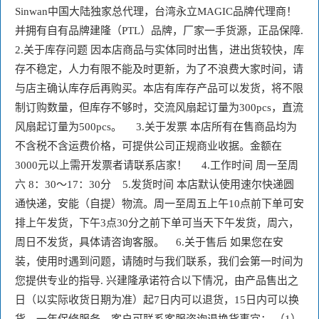
Sinwan中国大陆独家总代理，台湾永立MAGIC品牌代理商！ 
并拥有自有品牌建隆（PTL）品牌，厂家一手货源，正品保障.       
2.关于库存问题 因本店商品与实体同时出售，进出货较快，库
存不稳定，人力有限不能及时更新，为了不浪费大家时间，请
与店主确认库存后再购买。本店有库存产品可以发货，将不限
制订购数量，但库存不够时，交流风扇起订量为300pcs，直流
风扇起订量为500pcs。     3.关于发票 本店所有在售商品均为
不含税不含运费价格，可提供公司正规商业收据。金额在
3000元以上需开发票者请联系店家！     4.工作时间 周一至周
六 8：30～17：30分    5.发货时间 本店默认使用速尔快递圆
通快递，安能（自提）物流。周一至周五上午10点前下单可安
排上午发货，下午3点30分之前下单可当天下午发货，周六，
周日不发货，具体请咨询客服。    6.关于售后 如果您在安
装，使用时遇到问题，请随时与我们联系，我们会第一时间为
您提供专业的指导. 兴建隆承诺符合以下情况，由产品售出之
日（以实际收货日期为准）起7日内可以退货，15日内可以换