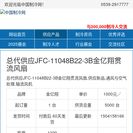
欢迎光临中国制冷网！
0539-2917777
与200,000制冷人交流
网站首页
供应产品
制冷资讯
优秀评选
2025展会
制冷人才
行业展会
交流社区
总代供应JFC-11048B22-3B金亿翔贯
流风扇
总代供应JFC-11048B22-3B金亿翔贯流风扇,供应新品,通风与空气
处理,轴流风机
品牌
金亿翔
单价
1000元／
起订量
1 台
供货总量
5000 台
发货时间
付款后 60天发
最后更新
1504158166
货
热度
1229