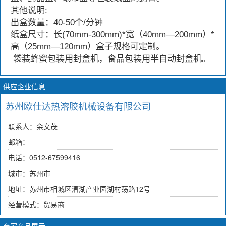
其他说明:
出盒数量：40-50个/分钟
纸盒尺寸：长(70mm-300mm)*宽（40mm—200mm）*
高（25mm—120mm）盒子规格可定制。
袋装蜂蜜包装用封盒机，食品包装用半自动封盒机。
供应企业信息
苏州欧仕达热溶胶机械设备有限公司
联系人：余文茂
邮箱：
电话：0512-67599416
城市：苏州市
地址：苏州市相城区漕湖产业园湖村荡路12号
经营模式：贸易商