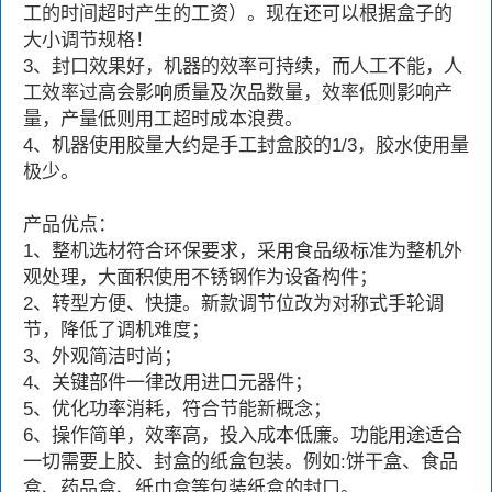
工的时间超时产生的工资）。现在还可以根据盒子的
大小调节规格！
3、封口效果好，机器的效率可持续，而人工不能，人
工效率过高会影响质量及次品数量，效率低则影响产
量，产量低则用工超时成本浪费。
4、机器使用胶量大约是手工封盒胶的1/3，胶水使用量
极少。
产品优点：
1、整机选材符合环保要求，采用食品级标准为整机外
观处理，大面积使用不锈钢作为设备构件；
2、转型方便、快捷。新款调节位改为对称式手轮调
节，降低了调机难度；
3、外观简洁时尚；
4、关键部件一律改用进口元器件；
5、优化功率消耗，符合节能新概念；
6、操作简单，效率高，投入成本低廉。功能用途适合
一切需要上胶、封盒的纸盒包装。例如:饼干盒、食品
盒、药品盒、纸巾盒等包装纸盒的封口。