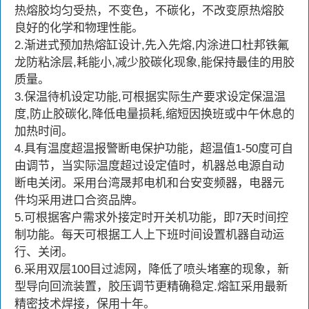
热熔胶均匀受热，不变色，不碳化，不改变原热熔胶
良好的化学和物理性能。
2.渐进式预加热熔缸设计,先入先熔,内涂进口杜邦铁氟
龙防粘涂层,耗能小,减少胶碳化现象,能保持最佳的用胶
质量。
3.保温待机设定功能,可根据实际生产要求设定保温温
度,防止胶碳化,降低电量损耗,缩短因换班或中午休息的
加热时间。
4.具有温度超温报警断电保护功能，超温值1-50度可自
由调节，当实际温度超过设定值时，机器总电源自动
断电关闭。采用台湾晟邦电机和台安变频器，电器元
件均采用进口合资品牌。
5.可根据客户需求外接定时开关机功能，即7天时间控
制功能。每天可根据工人上下班时间设置机器自动运
行、关闭。
6.采用双层100目过滤网，降低了喷头堵塞的现象，新
型导向回流装置，胶压调节更精确稳定.熔缸采用最新
精密技术焊接，保用十年。