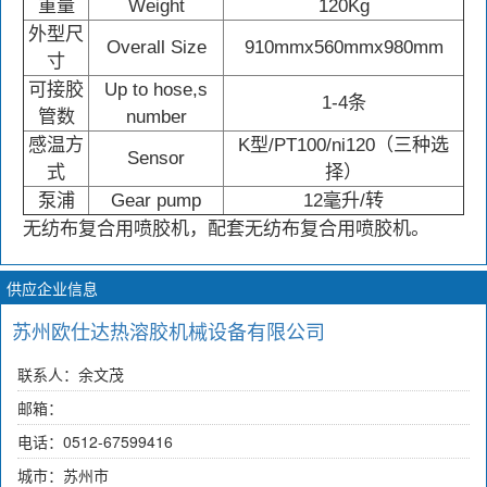
重量
Weight
120Kg
外型尺
Overall Size
910mmx560mmx980mm
寸
可接胶
Up to hose
,
s
1-4条
管数
number
感温方
K型/PT100/ni120（三种选
Sensor
式
择）
泵浦
Gear pump
12毫升/转
无纺布复合用喷胶机，配套无纺布复合用喷胶机。
供应企业信息
苏州欧仕达热溶胶机械设备有限公司
联系人：余文茂
邮箱：
电话：0512-67599416
城市：苏州市