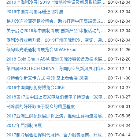
2019上海制冷展| 2019上海制冷空调及新风系统展览会
2018-12-04
2019中国青岛国际暖通制冷展
2018-12-04
格力冷冻冷藏亮相冷博会，助力打造中国高端集成化冷链
2018-12-04
关于启动2019年中国制冷展“创新产品”申报活动的通知
2018-12-04
促制冷行业新升级，2019广州国际制冷、空调、通风及空气处理展览会琶洲盛大召开
2018-12-04
缅甸仰光暖通制冷展览会MIVARExpo
2018-11-26
2018 Cold Chain ASIA 亚洲国际冷链设备及技术展览会
2017-12-26
第四届ECOTECH CHINA上海国际空气新风展明年6月举行
2017-12-11
冷博会创新宣传方式 引领“掌上看会展”风潮
2017-11-06
2018中国国际厨房博览会CIKB
2017-10-27
2018第17届中国上海家电及消费电子博览会（家电展）
2017-10-27
制冷展的好坏取决于观众的质量程度
2017-06-01
2017亚洲生鲜配送展即将上演，推动生鲜物流发展进入快车道
2017-05-05
2017年西部制冷展
2017-04-24
2017制冷展会把握时代脉搏、全力服务展商、开放合作共赢的宗旨
2017-04-14