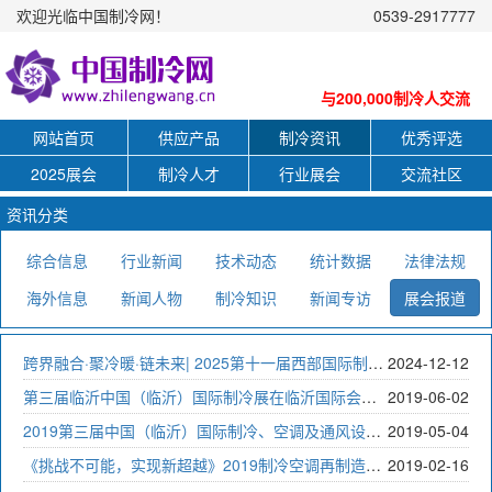
欢迎光临中国制冷网！
0539-2917777
与200,000制冷人交流
网站首页
供应产品
制冷资讯
优秀评选
2025展会
制冷人才
行业展会
交流社区
资讯分类
综合信息
行业新闻
技术动态
统计数据
法律法规
海外信息
新闻人物
制冷知识
新闻专访
展会报道
跨界融合·聚冷暖·链未来| 2025第十一届西部国际制冷展4月1-3日相约成都！
2024-12-12
第三届临沂中国（临沂）国际制冷展在临沂国际会展中心盛大开幕
2019-06-02
2019第三届中国（临沂）国际制冷、空调及通风设备展览会邀请函
2019-05-04
《挑战不可能，实现新超越》2019制冷空调再制造行业发展峰会举办
2019-02-16