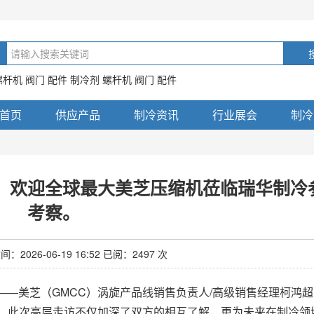
螺杆机 阀门 配件 制冷剂 螺杆机 阀门 配件
首页
供应产品
制冷资讯
行业展会
制冷
，欢迎全球最大美芝压缩机莅临瑞华制冷
考察。
2026-06-19 16:52 已阅：2497 次
业——美芝（GMCC）涡旋产品线销售负责人/高级销售经理柯鸿
。此次高层走访不仅加深了双方的相互了解，更为未来在制冷领