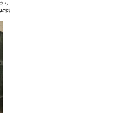
当之无
华制冷