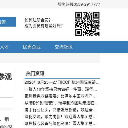
服务热线0539-2917777
如何注册会员？
搜索
成为会员有哪些好处？
人才
优秀企业
交流社区
热门资讯
参观
2026年8月25—27日ICCF 杭州国际冷链技术及生鲜冻品产业链博览会即将开幕
一群人10年坚持只为做好一件事，瑞华第十届红六月制冷节活动开启！
聚焦绿色冷链发展：比泽尔中国冷冻产品总监江宏伟莅临瑞华参观指导！
从“制冷”到“智造”：瑞华制冷团队走进临工智科，解锁冷库数字化升级密码
携手行业巨头，共谱发展新篇，欢迎全球最大美芝压缩机莅临瑞华制冷参观考察。
深化交流，聚力向新！欢迎雪人集团总裁陈玲女士莅临瑞华制冷参观指导！
超、销
聚焦核心装备与绿色制冷：雪人集团总裁陈玲女士深入中科深冷参观指导
域的深