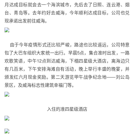
月达成目标就会去一个海滨城市，先后去了日照、连云港、烟
台、青岛等。去年约好去威海，今年顺利达成目标，公司也兑
现承诺出发前往威海。
由于今年疫情形式还比较严峻，路途也比较遥远，公司特意
包了大巴车组织大家统一出行。早晨5点，集合准时出发，一路
欢歌笑语，中午12点到达威海，下榻四星级大酒店，离海边只
有几百米，下午安排海滩自有活动，晚上举行丰盛的晚宴，并
颁发红六月现金奖励。第二天游览甲午战争纪念地——刘公岛
景区，及威海标志性建筑幸福门等。
入住的准四星级酒店