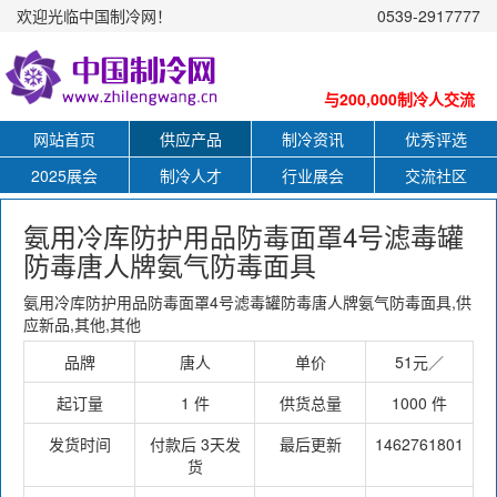
欢迎光临中国制冷网！
0539-2917777
与200,000制冷人交流
网站首页
供应产品
制冷资讯
优秀评选
2025展会
制冷人才
行业展会
交流社区
氨用冷库防护用品防毒面罩4号滤毒罐
防毒唐人牌氨气防毒面具
氨用冷库防护用品防毒面罩4号滤毒罐防毒唐人牌氨气防毒面具,供
应新品,其他,其他
品牌
唐人
单价
51元／
起订量
1 件
供货总量
1000 件
发货时间
付款后 3天发
最后更新
1462761801
货