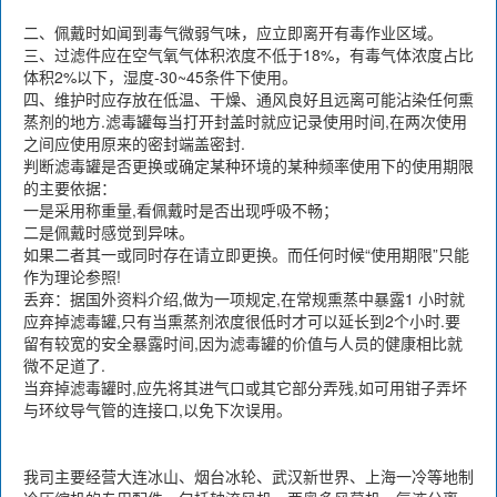
二、佩戴时如闻到毒气微弱气味，应立即离开有毒作业区域。
三、过滤件应在空气氧气体积浓度不低于18%，有毒气体浓度占比
体积2%以下，湿度-30~45条件下使用。
四、维护时应存放在低温、干燥、通风良好且远离可能沾染任何熏
蒸剂的地方.滤毒罐每当打开封盖时就应记录使用时间,在两次使用
之间应使用原来的密封端盖密封.
判断滤毒罐是否更换或确定某种环境的某种频率使用下的使用期限
的主要依据：
一是采用称重量,看佩戴时是否出现呼吸不畅；
二是佩戴时感觉到异味。
如果二者其一或同时存在请立即更换。而任何时候“使用期限”只能
作为理论参照!
丢弃：据国外资料介绍,做为一项规定,在常规熏蒸中暴露1 小时就
应弃掉滤毒罐,只有当熏蒸剂浓度很低时才可以延长到2个小时.要
留有较宽的安全暴露时间,因为滤毒罐的价值与人员的健康相比就
微不足道了.
当弃掉滤毒罐时,应先将其进气口或其它部分弄残,如可用钳子弄坏
与环纹导气管的连接口,以免下次误用。
我司主要经营大连冰山、烟台冰轮、武汉新世界、上海一冷等地制