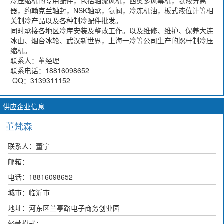
冷压缩机的专用配件，包括轴流风机，西奥多风幕机，氨液分离
器，约翰克兰轴封，NSK轴承，氨阀，冷冻机油，板式液位计等相
关制冷产品以及各种制冷配件批发。
同时承接各地区冷库安装及整改工作。以及维修、维护、保养大连
冰山、烟台冰轮、武汉新世界，上海一冷等公司生产的螺杆制冷压
缩机。
联系人：董经理
联系电话：18816098652
QQ：3139311152
供应企业信息
董梵森
联系人：董宁
邮箱：
电话：18816098652
城市：临沂市
地址：河东区兰亭路电子商务创业园
经营模式：