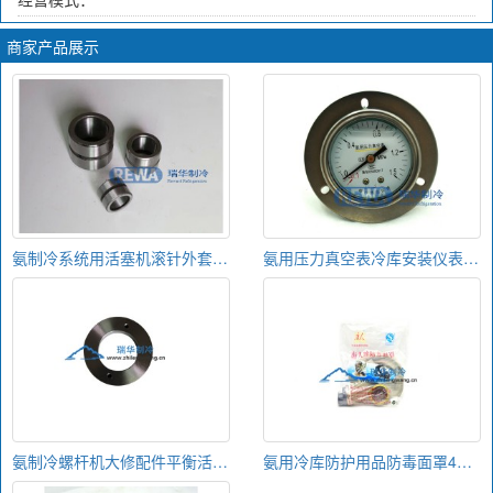
商家产品展示
氨制冷系统用活塞机滚针外套DN100/125/170
氨用压力真空表冷库安装仪表高压2.4低压1.5防震压力表
氨制冷螺杆机大修配件平衡活塞平衡活塞套大冷烟冷武冷用平衡活塞
氨用冷库防护用品防毒面罩4号滤毒罐防毒唐人牌氨气防毒面具