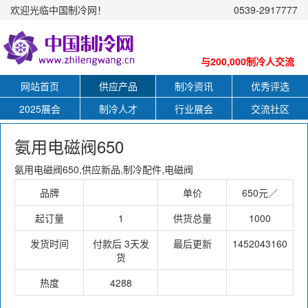
欢迎光临中国制冷网！
0539-2917777
与200,000制冷人交流
网站首页
供应产品
制冷资讯
优秀评选
2025展会
制冷人才
行业展会
交流社区
氨用电磁阀650
氨用电磁阀650,供应新品,制冷配件,电磁阀
品牌
单价
650元／
起订量
1
供货总量
1000
发货时间
付款后 3天发
最后更新
1452043160
货
热度
4288