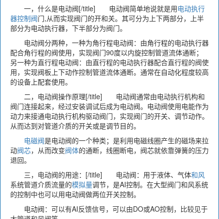
一，什么是电动阀[/title] 电动阀简单地说就是用
电动执行
器
控制阀
门,从而实现阀门的开和关。其可分为上下两部分，上半
部分为电动执行器，下半部分为阀门。
电动阀分两种，一种为角行程电动阀：由角行程的电动执行器
配合角行程的阀使用，实现阀门90度以内旋控制管道流体通断；
另一种为直行程电动阀：由直行程的电动执行器配合直行程的阀使
用，实现阀板上下动作控制管道流体通断。通常在自动化程度较高
的设备上配套使用。
二，电动阀操作原理[/title] 电动阀通常由电动执行机构和
阀门连接起来，经过安装调试后成为电动阀。电动阀使用电能作为
动力来接通电动执行机构驱动阀门，实现阀门的开关、调节动作。
从而达到对管道介质的开关或是调节目的。
电磁阀
是电动阀的一个种类；是利用电磁线圈产生的磁场来拉
动
阀芯
，从而改变
阀体
的通断，线圈断电，阀芯就依靠弹簧的压力
退回。
三，电动阀的用途：[/title] 电动阀：用于液体、气体
和风
系统管道介质流量的
模拟量
调节，是AI控制。在大型阀门和风系统
的控制中也可以用电动阀做两位开关控制。
电动阀：可以有AI反馈信号，可以由DO或AO控制，比较见于
大管道和风阀等。