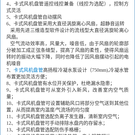
4、
卡式风机盘管
遥控线控兼备（线控为选配），控制方
式灵活
5、
卡式风机盘管
自动摆风
6、
卡式风机盘管
采用大直径涡旋离心风扇，超静音运转
采用先进三维造型软件设计的流线型大直径涡旋轮离心
风扇。
空气流动效率高，风量大，噪音低，由于风扇的轮廓部
分被加工成正弦条缝型，提高了风扇的柔性，使得风扇运
转时的振动大幅下降，同时也降低了因风扇摆动引起的电
机噪音
7、
卡式风机盘管
高扬程冷凝水泵设计（
750mm),
冷凝水管
布置更加灵活方便；
8、
卡式风机盘管有
水位开关保护，杜绝漏水隐患；
9、
卡式风机盘管
可从室外引入新风，改善室内空气质
量；
10、
卡式风机盘管
可设置辅助风口将部分空气送到其他位
置，从而提高室内温度
/
气流场的均匀度
11、
卡式风机盘管
选配负离子发生器，清新室内空气；
12、
卡式风机盘管
可手动排除水盘内的存留水；
13、
卡式风机盘管
选配防伤手格栅；