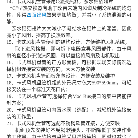
14、
卡式风机盘管采用
C型换热器，亲水铝箔翅片
“
C
”
型热交换器有助于改善末端内风道及制冷系统的均匀
性，使得
四面出风
效果更加均衡；并减小了系统泄漏的可
能。
亲水铝箔翅片大大减小了凝结水在铝片上的滞留，因此
减小了风阻，提高了换热效率。
15、
卡式风机盘管
便利的结构设计，方便维护风机系统；
取下进风格栅，即可拆下电器盒导风圈部件，由于风
扇的直径小于泡沫风圈，可以直接将风扇及电机取出
16、
卡式风机盘管的
正方形面板，可根据现场实际情况选
择机组连接管安装的方向，大大方便安装
17、
卡式风机盘管
面板角包设计，方便安装及维护
18、
卡式风机盘管
机组的外形尺寸仅为
590*590mm
，可轻
松安装在一个标准天花口内；
19、
卡式风机盘管
可选择符合
Mod-Bus
接口的集中智能控
制方案；
20、
卡式风机盘管
可内置水阀（选配），减轻机外连接安
装的工作量，
21、
卡式风机盘管
可选配不锈钢软管连接，方便安装
机组预先安装好不锈钢软接头，不断降低了安装作业
的工作量，由于软接与盘管采用焊接连接，同时也减少了