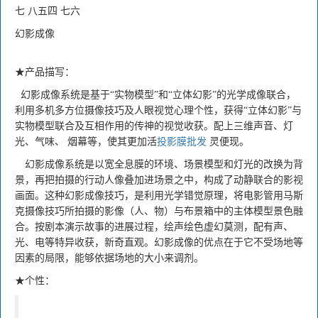
七 八五四 七六
幻影成像
★产品描写：
幻影成像系统是基于“实物模型”和“立体幻影”的光学成像联合，
利用多机多方位摄像技巧及人眼视觉心理个性，获得“立体幻影”与
实物模型联合及互相作用的传神的视觉收获。配上三维声音、灯
光、气味、 烟幕等，使其更加活
投影膜批发
灵便现。
幻影成像系统是以宽全息膜的环境、场景模型和灯光的改换为背
景，再把拍摄的行动人像叠加进场景之中，构成了动静联合的影视
画面。这种幻影成像技巧，是利用光学错觉原理，将电影管用马斯
克摄像技巧所拍摄的影像（人、物）与布景箱中的主体模型景色融
合。按剧本演示故事的进展过程，绘声绘色虚幻莫测，配有声、
光、电等特异收获，新奇直观。幻影成像的优点在于它不受场地等
因素的局限，能够依据场地的大小来调剂。
★个性：