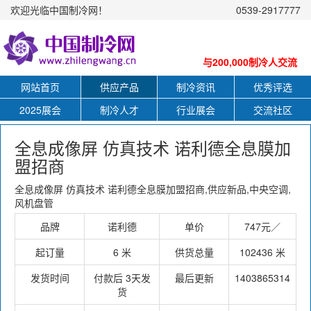
欢迎光临中国制冷网！
0539-2917777
与200,000制冷人交流
网站首页
供应产品
制冷资讯
优秀评选
2025展会
制冷人才
行业展会
交流社区
全息成像屏 仿真技术 诺利德全息膜加
盟招商
全息成像屏 仿真技术 诺利德全息膜加盟招商,供应新品,中央空调,
风机盘管
品牌
诺利德
单价
747元／
起订量
6 米
供货总量
102436 米
发货时间
付款后 3天发
最后更新
1403865314
货