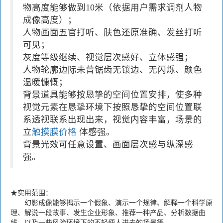
物高度能够做到10米（依据用户需求调剂人物
成像高度）；
人物画面五官打听、肤色还原准确、发丝打听
可见；
灰度等级继续、视觉层次感好、立体感强；
人物轮廓边际未曾锯齿无镶边、无闪烁、颜色
温暖慷慨；
背景道具能够按恳挚的空间位置安排，使多种
视觉元素在恳挚环境下按照恳挚的空间位置联
系透视联系出现出来，视觉内容丰富，场景的
立
触摸膜价格
体感强。
背景光效可任意设置、画面层次感与纵深感
强。
★实用范围：
幻影成像能够揭示一个假象、演示一个规律、解释一个科学原
理、解说一段故事、发生企业形象、推荐一种产品、分析数据曲
线，以及一些风险环境下的不轻便人进去的场景等。