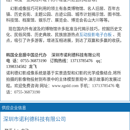
幻影成像技巧可利用的领土有各类博物馆、名人旧居、百年古
镇、历史名街、主题公园、古迹公园、城市计划揭示馆、图书馆、
科技馆、档案馆、娱乐厅、展览会、博览会名山大川等等。
现在国内外有波及的博物馆许多批准当代揭示技巧，挖掘历史文
化、民俗风情、历史典故、民族旅游热点
互动投影电子白板
、亮
点，吸引了许多游客，增进互相进展，到达了双赢和多赢的收获。
韩国全息膜中国总代办
深圳市诺利德科技有限公司
电 话：
0755-36873190
订购热线：
13713785476
qq
：
1398334582
龙飞
诺利德幻影成像系统是基于实景造型和幻影的光学成像结合,将所
拍摄的影像物投射到布景中的主体模型景观中,演示故事的发展过
程。欢迎免费咨询:网址：www.zgnld.com 手机：13713785476 电
话：0755-36873190
供应企业信息
深圳市诺利德科技有限公司