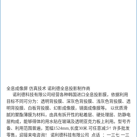
全息成像屏 仿真技术 诺利德全息投影制作商
诺利德科技有限公司经营各种韩国进口全息投影膜，依据利用
目标不同可分为：透明背投膜、深灰色背投膜、浅灰色背投膜、透
明背投膜、白板背投膜、幻影成像膜，镜面成像膜等。 以优质滑
腻的聚酯薄膜为材料，由具有拆开性的粘着层、硬处理层、防静电
层构成，能够得体的用水贴在玻璃及透明亚克力板上利用。型号齐
备、利用范围普遍，宽幅1524mm,长度30米.可任意减少! 许多批发
零售，迎接来电咨询！ 诺利德科技有限公司 点话 ：一三七 一三