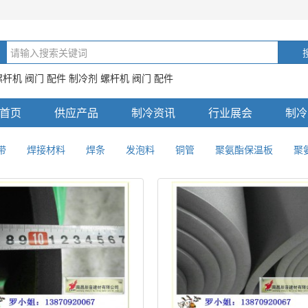
螺杆机 阀门 配件 制冷剂 螺杆机 阀门 配件
首页
供应产品
制冷资讯
行业展会
制冷
带
焊接材料
焊条
发泡料
铜管
聚氨酯保温板
聚