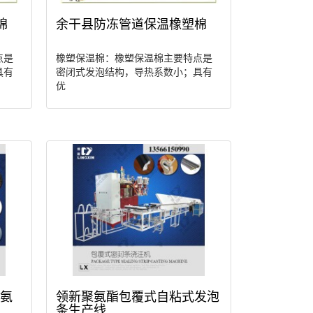
棉
余干县防冻管道保温橡塑棉
点是
橡塑保温棉：橡塑保温棉主要特点是
具有
密闭式发泡结构，导热系数小；具有
优
聚氨
领新聚氨酯包覆式自粘式发泡
条生产线