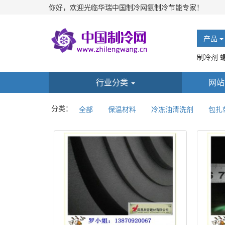
你好，欢迎光临华瑞中国制冷网氨制冷节能专家！
产品
制冷剂 
行业分类
网站
分类：
全部
保温材料
冷冻油清洗剂
包扎