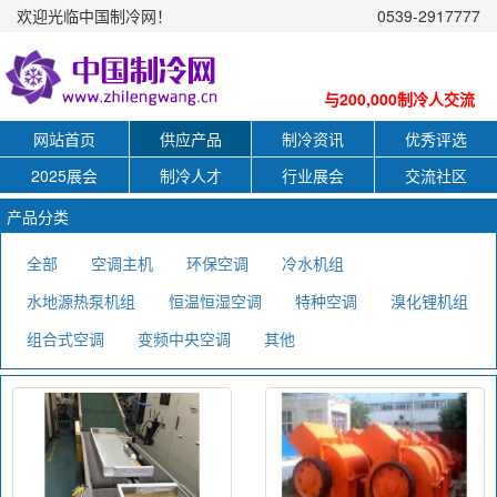
欢迎光临中国制冷网！
0539-2917777
与200,000制冷人交流
网站首页
供应产品
制冷资讯
优秀评选
2025展会
制冷人才
行业展会
交流社区
产品分类
全部
空调主机
环保空调
冷水机组
水地源热泵机组
恒温恒湿空调
特种空调
溴化锂机组
组合式空调
变频中央空调
其他