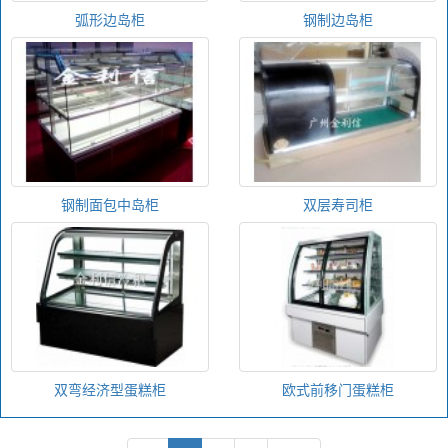
弧形边岛柜
钢制边岛柜
钢制面包中岛柜
双层寿司柜
双弯经济型蛋糕柜
欧式前移门蛋糕柜