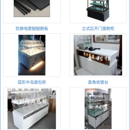
防静电聚醚醚酮板
立式后开门蛋糕柜
弧形中岛面包柜
直角收银台