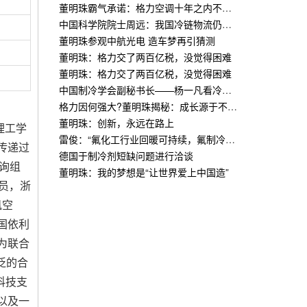
董明珠霸气承诺：格力空调十年之内不坏不修，坏了包换
中国科学院院士周远：我国冷链物流仍面临若干关键问题
董明珠参观中航光电 造车梦再引猜测
董明珠：格力交了两百亿税，没觉得困难
董明珠：格力交了两百亿税，没觉得困难
中国制冷学会副秘书长——杨一凡看冷链困局与新机
格力因何强大?董明珠揭秘：成长源于不断自我挑战
董明珠：创新，永远在路上
理工学
雷俊：“氟化工行业回暖可持续，氟制冷剂升级换代存专利壁垒”
传递过
德国于制冷剂短缺问题进行洽谈
询组
董明珠：我的梦想是“让世界爱上中国造”
员，浙
风空
国依利
为联合
泛的合
科技支
以及一