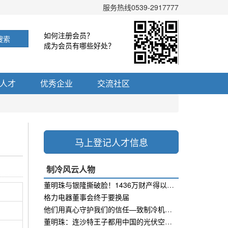
服务热线0539-2917777
如何注册会员？
搜索
成为会员有哪些好处？
人才
优秀企业
交流社区
马上登记人才信息
制冷风云人物
董明珠与银隆撕破脸！1436万财产得以保全
格力电器董事会终于要换届
他们用真心守护我们的信任—致制冷机维修工
董明珠：连沙特王子都用中国的光伏空调！