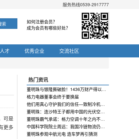
服务热线0539-2917777
如何注册会员？
搜索
成为会员有哪些好处？
人才
优秀企业
交流社区
热门资讯
董明珠与银隆撕破脸！1436万财产得以保全
格力电器董事会终于要换届
他们用真心守护我们的信任—致制冷机维修工
董明珠：连沙特王子都用中国的光伏空调！
。可是
董明珠霸气承诺：格力空调十年之内不坏不修，坏了包换
中国科学院院士周远：我国冷链物流仍面临若干关键问题
有更多
董明珠参观中航光电 造车梦再引猜测