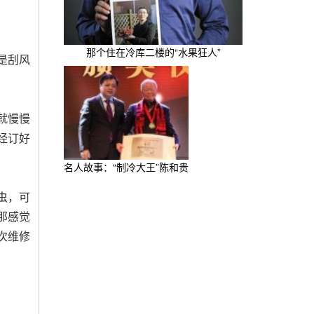
那个住在冷库二楼的“水果狂人”
是刮风
就慢慢
经订好
名人故事：“制冷大王”陈和贵
虫，可
那感觉
次维修