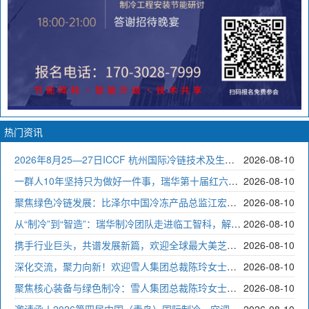
热门资讯
2026年8月25—27日ICCF 杭州国际冷链技术及生鲜冻品产业链博览会即将开幕
2026-08-10
一群人10年坚持只为做好一件事，瑞华第十届红六月制冷节活动开启！
2026-08-10
聚焦绿色冷链发展：比泽尔中国冷冻产品总监江宏伟莅临瑞华参观指导！
2026-08-10
从“制冷”到“智造”：瑞华制冷团队走进临工智科，解锁冷库数字化升级密码
2026-08-10
携手行业巨头，共谱发展新篇，欢迎全球最大美芝压缩机莅临瑞华制冷参观考察。
2026-08-10
深化交流，聚力向新！欢迎雪人集团总裁陈玲女士莅临瑞华制冷参观指导！
2026-08-10
聚焦核心装备与绿色制冷：雪人集团总裁陈玲女士深入中科深冷参观指导
2026-08-10