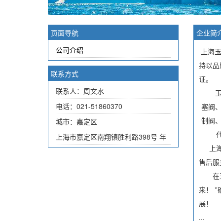
页面导航
企业简
公司介绍
上海
持以品
联系方式
证
。
联系人：周文水
电话：021-51860370
塞阀
城市：嘉定区
制阀
上海市嘉定区南翔镇胜利路398号 年
上
售后服
在
来！
"
展！
...