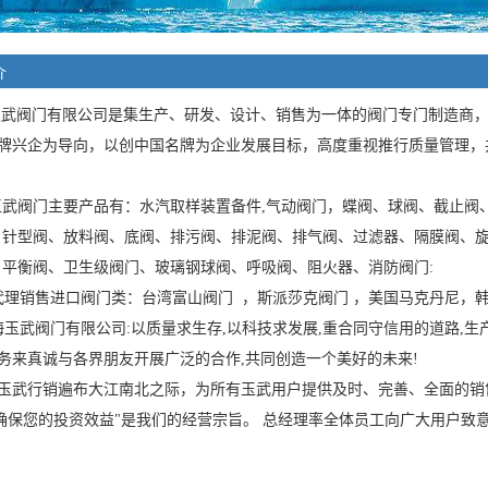
介
玉武
阀门有限公司是集生产、研发、设计、销售为一体的阀门专门制造商
牌兴企为导向，以创中国名牌为企业发展目标，高度重视推行质量管理，
玉武
阀门主要产品有：
水汽取样装置备件
,
气动阀门，
蝶阀、球阀、截止阀
、针型阀、放料阀、底阀、排污阀、排泥阀、排气阀、过滤器、隔膜阀、
、平衡阀、卫生级阀门、玻璃钢球阀、呼吸阀、阻火器、消防阀门
:
代理销售进口阀门类
：
台湾富山阀门 ，斯派莎克阀门 ，美国马克丹尼，
海玉武
阀门有限公司
:
以质量求生存
,
以科技求发展
,
重合同守信用的道路
,
生
务来真诚与各界朋友开展广泛的合作
,
共同创造一个美好的未来
!
玉武行销遍布大江南北之际，为所有玉武用户提供及时、完善、全面的销
确保您的投资效益
"
是我们的经营宗旨。 总经理率全体员工向广大用户致