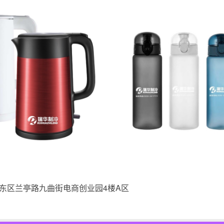
东区兰亭路九曲街电商创业园4楼A区