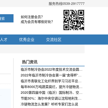
服务热线0539-2917777
如何注册会员？
搜索
成为会员有哪些好处？
人才
优秀企业
交流社区
热门资讯
临沂市制冷协会2022年度技术交流会圆满成功
2022年临沂市制冷协会第一届“舍得杯”掼蛋邀请赛举办圆满成功
临沂市青联化工化纤界别学习习近平总书记在建团100周年大会上的重要讲话精神
每年8000万吨蔬菜腐烂，提升冷链物流仓储水平是大势所趋！
2020第四届中国（临沂）国际制冷、空调及通风设备展览会邀请函
节能30%：海尔中央空调让沈阳地利生鲜“暖”起来
冷链物流怎么发展？听听专家们怎么说