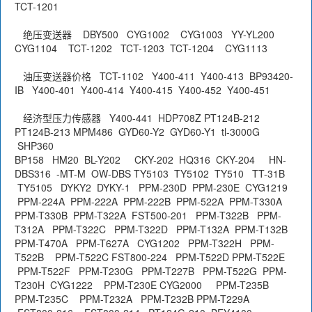
TCT-1201
绝压变送器 DBY500 CYG1002 CYG1003 YY-YL200
CYG1104 TCT-1202 TCT-1203 TCT-1204 CYG1113
油压变送器价格 TCT-1102 Y400-411 Y400-413 BP93420-
IB Y400-401 Y400-414 Y400-415 Y400-452 Y400-451
经济型压力传感器 Y400-441 HDP708Z PT124B-212
PT124B-213 MPM486 GYD60-Y2 GYD60-Y1 tl-3000G
SHP360
BP158 HM20 BL-Y202 CKY-202 HQ316 CKY-204 HN-
DBS316 -MT-M OW-DBS TY5103 TY5102 TY510 TT-31B
TY5105 DYKY2 DYKY-1 PPM-230D PPM-230E CYG1219
PPM-224A PPM-222A PPM-222B PPM-522A PPM-T330A
PPM-T330B PPM-T322A FST500-201 PPM-T322B PPM-
T312A PPM-T322C PPM-T322D PPM-T132A PPM-T132B
PPM-T470A PPM-T627A CYG1202 PPM-T322H PPM-
T522B PPM-T522C FST800-224 PPM-T522D PPM-T522E
PPM-T522F PPM-T230G PPM-T227B PPM-T522G PPM-
T230H CYG1222 PPM-T230E CYG2000 PPM-T235B
PPM-T235C PPM-T232A PPM-T232B PPM-T229A