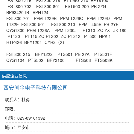
FST800-216 FST800-214 PT124G-210 BFY4100
FST800-702 FST800-801 FST500-200 PB-2YG
BP93420-IB BPHT24
FST800-701 PPM-T229B PPM-T229C PPM-T229D PPM-
T132F FST800-501 FST800-210 PPM-T455B PB-2YE
CYG1300 PPM-T226A PPM-T230J PT310 ZC-YX JK-180
PT120 PT115 ZC-PT202 ZC-PT212 PT500 HPK-1
HTP426 BFY1204
CYR2（X）
FST800-215 BFY1222 PTS501 PB-2YA PTS501F
CYG1104 PTS502 BFY3100
PTS503 PTS503K
供应企业信息
西安创金电子科技有限公司
联系人：杜勇
邮箱：
电话：029-89161392
城市：西安市