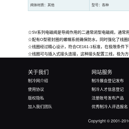
阀体材质：其他
型号：各种
☆
SV
系列电磁阀是导阀作用的二通常闭型电磁阀，通常
☆配有
O
型密封圈的螺帽系统确保防水，同时强化了线圈
☆线圈经过精心设计，符合
CE161-1
标准，在极限条件下
☆线圈可与插入式接头连接，这种接头配置三线，极为方
关于我们
网站服务
制冷网介绍
制冷展会登记发布
使用协议
制冷人才信息登记
版权隐私
注册账号发布产品
加入我们团队
优秀制冷人评选报名
Copyright © 2001-201