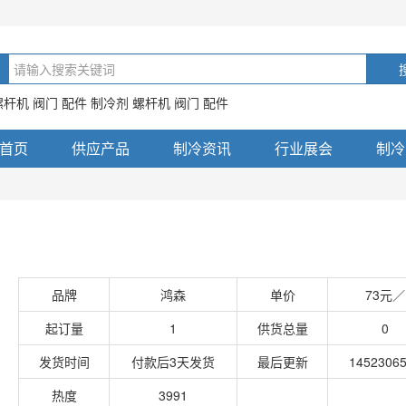
螺杆机 阀门 配件 制冷剂 螺杆机 阀门 配件
首页
供应产品
制冷资讯
行业展会
制冷
品牌
鸿森
单价
73元／
起订量
1
供货总量
0
发货时间
付款后3天发货
最后更新
1452306
热度
3991