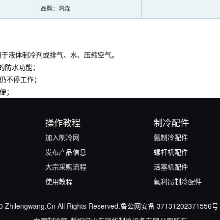
品牌：鸿森
用于液体制冷剂或排气、水、压缩空气。
的防水功能；
仍不停工作；
便；
操作教程
制冷配件
加入制冷网
氨制冷配件
发布产品信息
螺杆机配件
大宗采购流程
活塞机配件
使用教程
氟利昂制冷配件
0 Zhilengwang.Cn All Rights Reserved.
鲁公网安备 37131202371556号