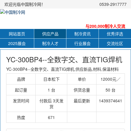
欢迎光临中国制冷网！
0539-2917777
与200,000制冷人交流
网站首页
供应产品
制冷资讯
优秀评选
2025展会
制冷人才
行业展会
交流社区
YC-300BP4--全数字交、直流TIG焊机
YC-300BP4--全数字交、直流TIG焊机,供应新品,材料,保温材料
品牌
日本松下
单价
12000元／
起订量
1 台
供货总量
50 台
发货时间
付款后 3天发
最后更新
1439374641
货
热度
671