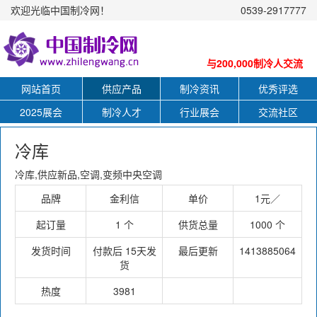
欢迎光临中国制冷网！
0539-2917777
与200,000制冷人交流
网站首页
供应产品
制冷资讯
优秀评选
2025展会
制冷人才
行业展会
交流社区
冷库
冷库,供应新品,空调,变频中央空调
品牌
金利信
单价
1元／
起订量
1 个
供货总量
1000 个
发货时间
付款后 15天发
最后更新
1413885064
货
热度
3981