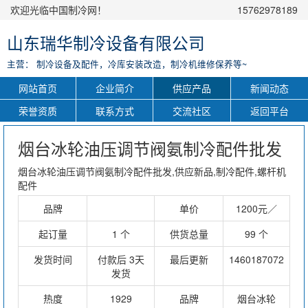
欢迎光临中国制冷网！
15762978189
山东瑞华制冷设备有限公司
主营： 制冷设备及配件，冷库安装改造，制冷机维修保养等~
网站首页
企业简介
供应产品
新闻动态
荣誉资质
联系方式
交流社区
返回平台
烟台冰轮油压调节阀氨制冷配件批发
烟台冰轮油压调节阀氨制冷配件批发,供应新品,制冷配件,螺杆机
配件
品牌
单价
1200元／
起订量
1 个
供货总量
99 个
发货时间
付款后 3天
最后更新
1460187072
发货
热度
1929
品牌
烟台冰轮